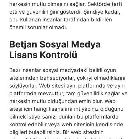
herkesin mutlu olmasını sağlar. Sektörde terfi
etti ve güvenilirliğini gösterdi. Şimdiye kadar,
onu kullanan insanlar tarafından bildirilen
önemli sorunlar olmadı.
Betjan Sosyal Medya
Lisans Kontrolü
Bazı insanlar sosyal medyadaki belirli oyun
sitelerinden bahsediyorlar, çok iyi olmadıklarını
söylüyorlar. Web sitesi aynı platformda ve aynı
platformda mevcuttur, tam güvenilirlik sağlar ve
herkesin mutlu olduğundan emin olur. Web
sitesi için hangi lisanslara ihtiyacınız olduğunu
bilmek istiyorsanız, bunları bu platformlarda
kontrol edebilir veya web sitesinin kendisinde
bilgileri bulabilirsiniz. Bir web sitesinin