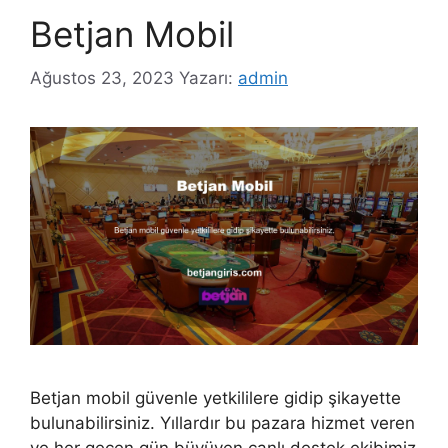
Betjan Mobil
Ağustos 23, 2023
Yazarı:
admin
Betjan mobil güvenle yetkililere gidip şikayette
bulunabilirsiniz. Yıllardır bu pazara hizmet veren