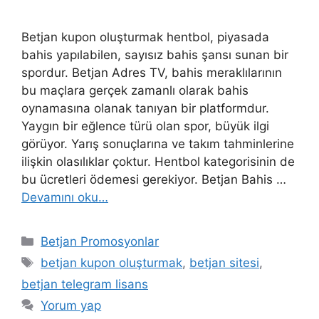
Betjan kupon oluşturmak hentbol, ​​piyasada
bahis yapılabilen, sayısız bahis şansı sunan bir
spordur. Betjan Adres TV, bahis meraklılarının
bu maçlara gerçek zamanlı olarak bahis
oynamasına olanak tanıyan bir platformdur.
Yaygın bir eğlence türü olan spor, büyük ilgi
görüyor. Yarış sonuçlarına ve takım tahminlerine
ilişkin olasılıklar çoktur. Hentbol kategorisinin de
bu ücretleri ödemesi gerekiyor. Betjan Bahis …
Devamını oku…
Kategoriler
Betjan Promosyonlar
Etiketler
betjan kupon oluşturmak
,
betjan sitesi
,
betjan telegram lisans
Yorum yap