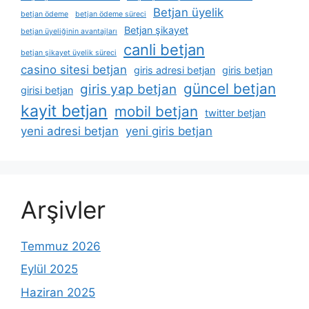
Betjan üyelik
betjan ödeme
betjan ödeme süreci
Betjan şikayet
betjan üyeliğinin avantajları
canli betjan
betjan şikayet üyelik süreci
casino sitesi betjan
giris adresi betjan
giris betjan
güncel betjan
giris yap betjan
girisi betjan
kayit betjan
mobil betjan
twitter betjan
yeni adresi betjan
yeni giris betjan
Arşivler
Temmuz 2026
Eylül 2025
Haziran 2025