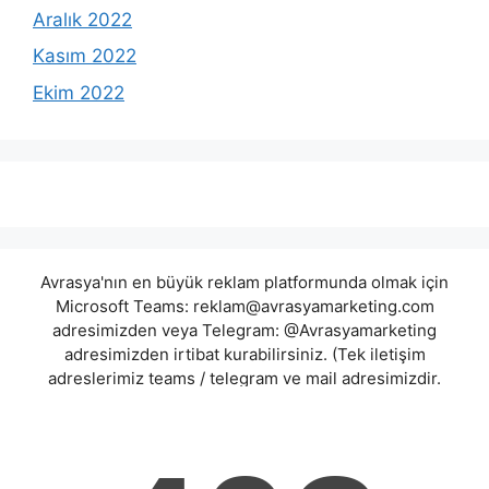
Aralık 2022
Kasım 2022
Ekim 2022
Avrasya'nın en büyük reklam platformunda olmak için
Microsoft Teams:
reklam@avrasyamarketing.com
adresimizden veya Telegram: @Avrasyamarketing
adresimizden irtibat kurabilirsiniz. (Tek iletişim
adreslerimiz teams / telegram ve mail adresimizdir.
Harici hiçbir iletişim adresimiz bulunmamaktadır.
Lütfen itibar etmeyiniz.) Türkiye yasalarına göre 7258
sayılı kanun uyarınca yasa dışı bahis oynamanın
cezaları mevcuttur. Şu an bulunduğunuz site hiç bir