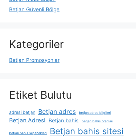
Betjan Güvenli Bölge
Kategoriler
Betjan Promosyonlar
Etiket Bulutu
Betjan adres
adresi betjan
betjan adres bilgileri
Betjan Adresi
Betjan bahis
betjan bahis oranları
Betjan bahis sitesi
betjan bahis seçenekleri