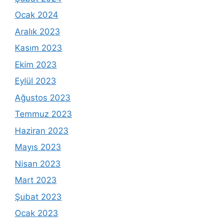
Ocak 2024
Aralık 2023
Kasım 2023
Ekim 2023
Eylül 2023
Ağustos 2023
Temmuz 2023
Haziran 2023
Mayıs 2023
Nisan 2023
Mart 2023
Şubat 2023
Ocak 2023