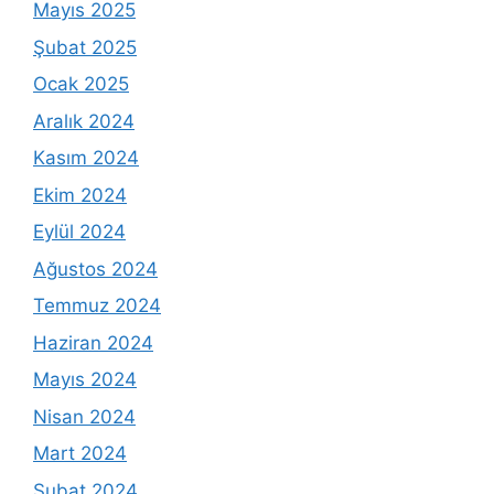
Mayıs 2025
Şubat 2025
Ocak 2025
Aralık 2024
Kasım 2024
Ekim 2024
Eylül 2024
Ağustos 2024
Temmuz 2024
Haziran 2024
Mayıs 2024
Nisan 2024
Mart 2024
Şubat 2024