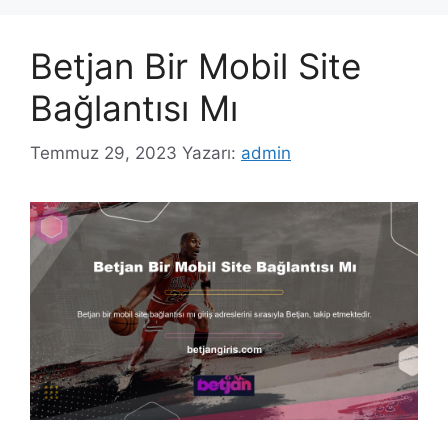
Betjan Bir Mobil Site
Bağlantısı Mı
Temmuz 29, 2023
Yazarı:
admin