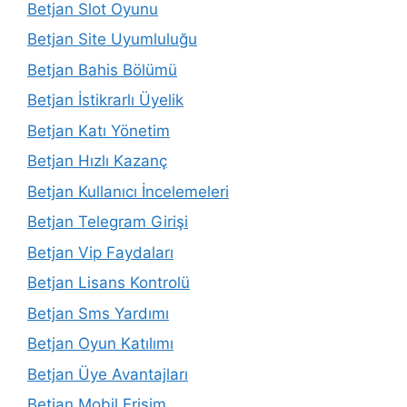
Betjan Slot Oyunu
Betjan Site Uyumluluğu
Betjan Bahis Bölümü
Betjan İstikrarlı Üyelik
Betjan Katı Yönetim
Betjan Hızlı Kazanç
Betjan Kullanıcı İncelemeleri
Betjan Telegram Girişi
Betjan Vip Faydaları
Betjan Lisans Kontrolü
Betjan Sms Yardımı
Betjan Oyun Katılımı
Betjan Üye Avantajları
Betjan Mobil Erişim