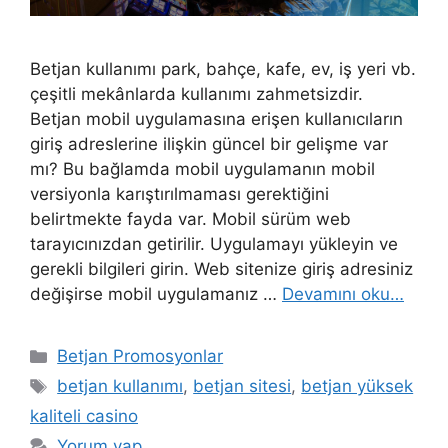
Betjan kullanımı park, bahçe, kafe, ev, iş yeri vb.
çeşitli mekânlarda kullanımı zahmetsizdir.
Betjan mobil uygulamasına erişen kullanıcıların
giriş adreslerine ilişkin güncel bir gelişme var
mı? Bu bağlamda mobil uygulamanın mobil
versiyonla karıştırılmaması gerektiğini
belirtmekte fayda var. Mobil sürüm web
tarayıcınızdan getirilir. Uygulamayı yükleyin ve
gerekli bilgileri girin. Web sitenize giriş adresiniz
değişirse mobil uygulamanız …
Devamını oku…
Kategoriler
Betjan Promosyonlar
Etiketler
betjan kullanımı
,
betjan sitesi
,
betjan yüksek
kaliteli casino
Yorum yap