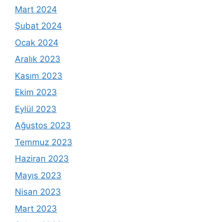
Mart 2024
Şubat 2024
Ocak 2024
Aralık 2023
Kasım 2023
Ekim 2023
Eylül 2023
Ağustos 2023
Temmuz 2023
Haziran 2023
Mayıs 2023
Nisan 2023
Mart 2023