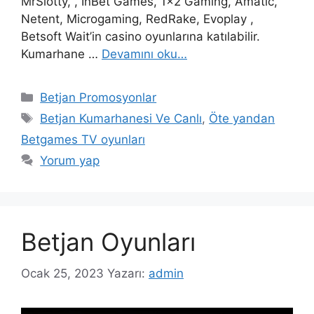
MrSlotty, , InBet Games, 1×2 Gaming, Amatic,
Netent, Microgaming, RedRake, Evoplay ,
Betsoft Wait’in casino oyunlarına katılabilir.
Kumarhane …
Devamını oku…
Kategoriler
Betjan Promosyonlar
Etiketler
Betjan Kumarhanesi Ve Canlı
,
Öte yandan
Betgames TV oyunları
Yorum yap
Betjan Oyunları
Ocak 25, 2023
Yazarı:
admin