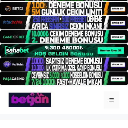
İçeriğe
atla
Menü