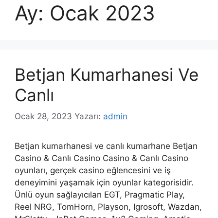
Ay:
Ocak 2023
Betjan Kumarhanesi Ve
Canlı
Ocak 28, 2023
Yazarı:
admin
Betjan kumarhanesi ve canlı kumarhane Betjan
Casino & Canlı Casino Casino & Canlı Casino
oyunları, gerçek casino eğlencesini ve iş
deneyimini yaşamak için oyunlar kategorisidir.
Ünlü oyun sağlayıcıları EGT, Pragmatic Play,
Reel NRG, TomHorn, Playson, Igrosoft, Wazdan,