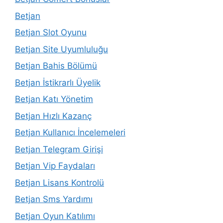
Betjan
Betjan Slot Oyunu
Betjan Site Uyumluluğu
Betjan Bahis Bölümü
Betjan İstikrarlı Üyelik
Betjan Katı Yönetim
Betjan Hızlı Kazanç
Betjan Kullanıcı İncelemeleri
Betjan Telegram Girişi
Betjan Vip Faydaları
Betjan Lisans Kontrolü
Betjan Sms Yardımı
Betjan Oyun Katılımı