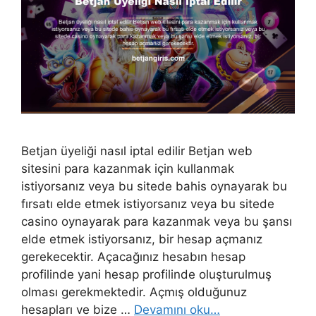
Betjan üyeliği nasıl iptal edilir Betjan web
sitesini para kazanmak için kullanmak
istiyorsanız veya bu sitede bahis oynayarak bu
fırsatı elde etmek istiyorsanız veya bu sitede
casino oynayarak para kazanmak veya bu şansı
elde etmek istiyorsanız, bir hesap açmanız
gerekecektir. Açacağınız hesabın hesap
profilinde yani hesap profilinde oluşturulmuş
olması gerekmektedir. Açmış olduğunuz
hesapları ve bize …
Devamını oku…