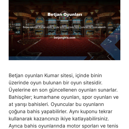
Betjan oyunları Kumar sitesi, içinde binin
üzerinde oyun bulunan bir oyun sitesidir.
Üyelerine en son güncellenen oyunları sunarlar.
Bahisçiler; kumarhane oyunları, spor oyunları ve
at yarışı bahisleri. Oyuncular bu oyunların
çoğuna bahis yapabilirler. Aynı kuponu tekrar
kullanarak kazancınızı ikiye katlayabilirsiniz.
Ayrıca bahis oyunlarında motor sporları ve tenis