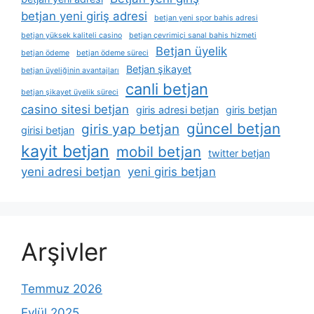
betjan yeni giriş adresi
betjan yeni spor bahis adresi
betjan yüksek kaliteli casino
betjan çevrimiçi sanal bahis hizmeti
Betjan üyelik
betjan ödeme
betjan ödeme süreci
Betjan şikayet
betjan üyeliğinin avantajları
canli betjan
betjan şikayet üyelik süreci
casino sitesi betjan
giris adresi betjan
giris betjan
güncel betjan
giris yap betjan
girisi betjan
kayit betjan
mobil betjan
twitter betjan
yeni adresi betjan
yeni giris betjan
Arşivler
Temmuz 2026
Eylül 2025