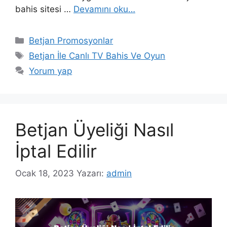
bahis sitesi …
Devamını oku…
Kategoriler
Betjan Promosyonlar
Etiketler
Betjan İle Canlı TV Bahis Ve Oyun
Yorum yap
Betjan Üyeliği Nasıl
İptal Edilir
Ocak 18, 2023
Yazarı:
admin