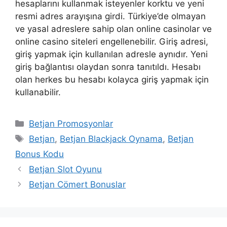
hesaplarını kullanmak isteyenler korktu ve yeni
resmi adres arayışına girdi. Türkiye’de olmayan
ve yasal adreslere sahip olan online casinolar ve
online casino siteleri engellenebilir. Giriş adresi,
giriş yapmak için kullanılan adresle aynıdır. Yeni
giriş bağlantısı olaydan sonra tanıtıldı. Hesabı
olan herkes bu hesabı kolayca giriş yapmak için
kullanabilir.
Kategoriler
Betjan Promosyonlar
Etiketler
Betjan
,
Betjan Blackjack Oynama
,
Betjan
Bonus Kodu
Yazı
Betjan Slot Oyunu
dolaşımı
Betjan Cömert Bonuslar