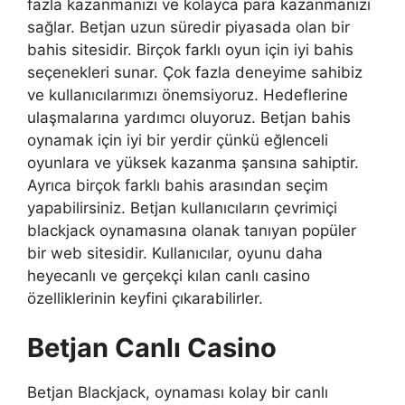
fazla kazanmanızı ve kolayca para kazanmanızı
sağlar. Betjan uzun süredir piyasada olan bir
bahis sitesidir. Birçok farklı oyun için iyi bahis
seçenekleri sunar. Çok fazla deneyime sahibiz
ve kullanıcılarımızı önemsiyoruz. Hedeflerine
ulaşmalarına yardımcı oluyoruz. Betjan bahis
oynamak için iyi bir yerdir çünkü eğlenceli
oyunlara ve yüksek kazanma şansına sahiptir.
Ayrıca birçok farklı bahis arasından seçim
yapabilirsiniz. Betjan kullanıcıların çevrimiçi
blackjack oynamasına olanak tanıyan popüler
bir web sitesidir. Kullanıcılar, oyunu daha
heyecanlı ve gerçekçi kılan canlı casino
özelliklerinin keyfini çıkarabilirler.
Betjan Canlı Casino
Betjan Blackjack, oynaması kolay bir canlı