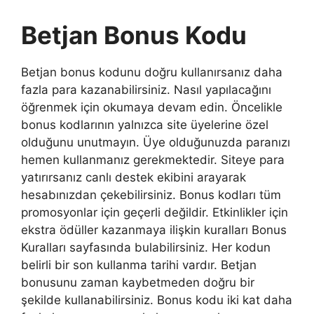
Betjan Bonus Kodu
Betjan bonus kodunu doğru kullanırsanız daha
fazla para kazanabilirsiniz. Nasıl yapılacağını
öğrenmek için okumaya devam edin. Öncelikle
bonus kodlarının yalnızca site üyelerine özel
olduğunu unutmayın. Üye olduğunuzda paranızı
hemen kullanmanız gerekmektedir. Siteye para
yatırırsanız canlı destek ekibini arayarak
hesabınızdan çekebilirsiniz. Bonus kodları tüm
promosyonlar için geçerli değildir. Etkinlikler için
ekstra ödüller kazanmaya ilişkin kuralları Bonus
Kuralları sayfasında bulabilirsiniz. Her kodun
belirli bir son kullanma tarihi vardır. Betjan
bonusunu zaman kaybetmeden doğru bir
şekilde kullanabilirsiniz. Bonus kodu iki kat daha