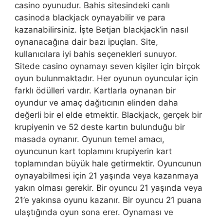
casino oyunudur. Bahis sitesindeki canlı
casinoda blackjack oynayabilir ve para
kazanabilirsiniz. İşte Betjan blackjack’in nasıl
oynanacağına dair bazı ipuçları. Site,
kullanıcılara iyi bahis seçenekleri sunuyor.
Sitede casino oynamayı seven kişiler için birçok
oyun bulunmaktadır. Her oyunun oyuncular için
farklı ödülleri vardır. Kartlarla oynanan bir
oyundur ve amaç dağıtıcının elinden daha
değerli bir el elde etmektir. Blackjack, gerçek bir
krupiyenin ve 52 deste kartın bulunduğu bir
masada oynanır. Oyunun temel amacı,
oyuncunun kart toplamını krupiyerin kart
toplamından büyük hale getirmektir. Oyuncunun
oynayabilmesi için 21 yaşında veya kazanmaya
yakın olması gerekir. Bir oyuncu 21 yaşında veya
21’e yakınsa oyunu kazanır. Bir oyuncu 21 puana
ulaştığında oyun sona erer. Oynaması ve