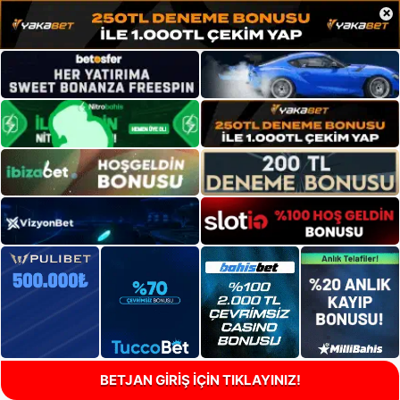
×
BETJAN GİRİŞ İÇİN TIKLAYINIZ!