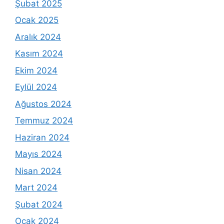
Şubat 2025
Ocak 2025
Aralık 2024
Kasım 2024
Ekim 2024
Eylül 2024
Ağustos 2024
Temmuz 2024
Haziran 2024
Mayıs 2024
Nisan 2024
Mart 2024
Şubat 2024
Ocak 2024