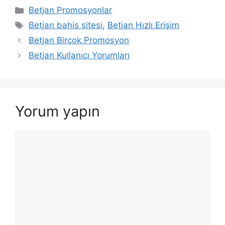
Kategoriler
Betjan Promosyonlar
Etiketler
Betjan bahis sitesi
,
Betjan Hızlı Erişim
Yazı
Betjan Birçok Promosyon
dolaşımı
Betjan Kullanıcı Yorumları
Yorum yapın
Yorum