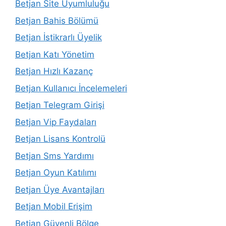
Betjan Site Uyumluluğu
Betjan Bahis Bölümü
Betjan İstikrarlı Üyelik
Betjan Katı Yönetim
Betjan Hızlı Kazanç
Betjan Kullanıcı İncelemeleri
Betjan Telegram Girişi
Betjan Vip Faydaları
Betjan Lisans Kontrolü
Betjan Sms Yardımı
Betjan Oyun Katılımı
Betjan Üye Avantajları
Betjan Mobil Erişim
Betjan Güvenli Bölge