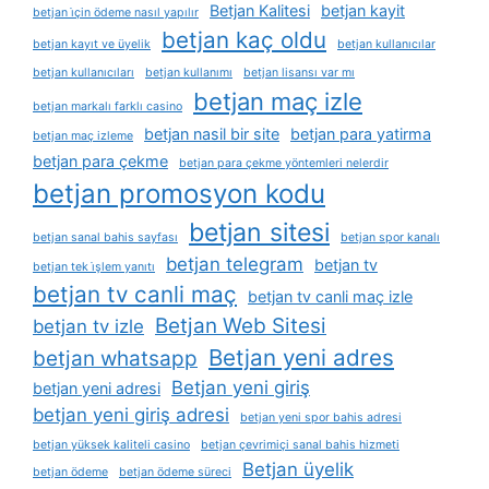
Betjan Kalitesi
betjan kayit
betjan i̇çin ödeme nasıl yapılır
betjan kaç oldu
betjan kayıt ve üyelik
betjan kullanıcılar
betjan kullanıcıları
betjan kullanımı
betjan lisansı var mı
betjan maç izle
betjan markalı farklı casino
betjan nasil bir site
betjan para yatirma
betjan maç izleme
betjan para çekme
betjan para çekme yöntemleri nelerdir
betjan promosyon kodu
betjan sitesi
betjan sanal bahis sayfası
betjan spor kanalı
betjan telegram
betjan tv
betjan tek i̇şlem yanıtı
betjan tv canli maç
betjan tv canli maç izle
Betjan Web Sitesi
betjan tv izle
Betjan yeni adres
betjan whatsapp
Betjan yeni giriş
betjan yeni adresi
betjan yeni giriş adresi
betjan yeni spor bahis adresi
betjan yüksek kaliteli casino
betjan çevrimiçi sanal bahis hizmeti
Betjan üyelik
betjan ödeme
betjan ödeme süreci