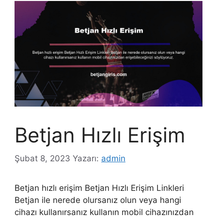
Betjan Hızlı Erişim
Şubat 8, 2023
Yazarı:
admin
Betjan hızlı erişim Betjan Hızlı Erişim Linkleri
Betjan ile nerede olursanız olun veya hangi
cihazı kullanırsanız kullanın mobil cihazınızdan