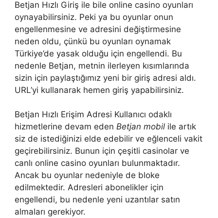
Betjan Hızlı Giriş ile bile online casino oyunları
oynayabilirsiniz. Peki ya bu oyunlar onun
engellenmesine ve adresini değiştirmesine
neden oldu, çünkü bu oyunları oynamak
Türkiye’de yasak olduğu için engellendi. Bu
nedenle Betjan, metnin ilerleyen kısımlarında
sizin için paylaştığımız yeni bir giriş adresi aldı.
URL’yi kullanarak hemen giriş yapabilirsiniz.
Betjan Hızlı Erişim Adresi Kullanıcı odaklı
hizmetlerine devam eden
Betjan mobil
ile artık
siz de istediğinizi elde edebilir ve eğlenceli vakit
geçirebilirsiniz. Bunun için çeşitli casinolar ve
canlı online casino oyunları bulunmaktadır.
Ancak bu oyunlar nedeniyle de bloke
edilmektedir. Adresleri abonelikler için
engellendi, bu nedenle yeni uzantılar satın
almaları gerekiyor.