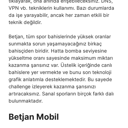
tıklayarak, ona anında erişebileceksiniz. DNS,
VPN vb. tekniklerin kullanımı. Bazı durumlarda
da işe yarayabilir, ancak her zaman etkili bir
teknik değildir.
Betjan, tüm spor bahislerinde yüksek oranlar
sunmakta sorun yaşamayacağınız birkaç
bahisçiden biridir. Hatta bomba seviyesine
yükseltme oranı sayesinde maksimum miktarı
kazanma şansınız var. Üstelik içeriğinde canlı
bahislere yer vermekte ve bunu son teknoloji
grafik anlatımla desteklemektedir. Bu sayede
challenge izleyerek kazanma şansınızı
artıracaksınız. Sanal sporların birçok farklı dalı
bulunmaktadır.
Betjan Mobil