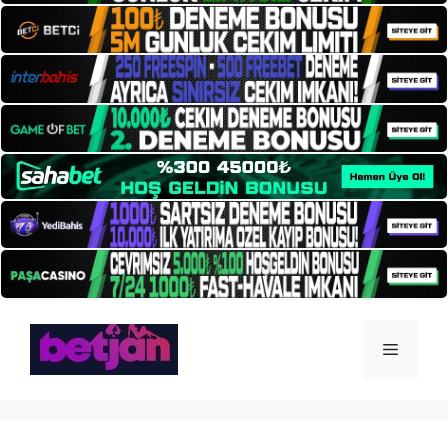
İçeriğe
atla
Menü