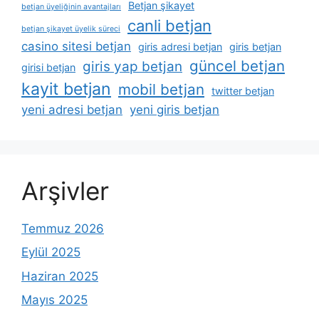
Betjan şikayet
betjan üyeliğinin avantajları
canli betjan
betjan şikayet üyelik süreci
casino sitesi betjan
giris adresi betjan
giris betjan
güncel betjan
giris yap betjan
girisi betjan
kayit betjan
mobil betjan
twitter betjan
yeni adresi betjan
yeni giris betjan
Arşivler
Temmuz 2026
Eylül 2025
Haziran 2025
Mayıs 2025