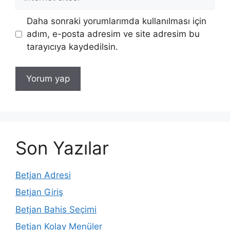
sitesi
Daha sonraki yorumlarımda kullanılması için
adım, e-posta adresim ve site adresim bu
tarayıcıya kaydedilsin.
Son Yazılar
Betjan Adresi
Betjan Giriş
Betjan Bahis Seçimi
Betjan Kolay Menüler