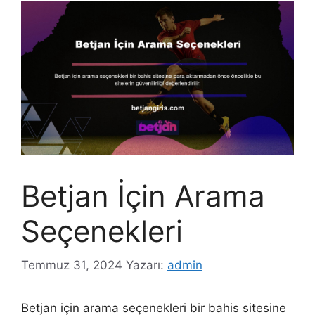
Betjan İçin Arama
Seçenekleri
Temmuz 31, 2024
Yazarı:
admin
Betjan için arama seçenekleri bir bahis sitesine