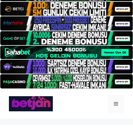
İçeriğe
atla
Menü