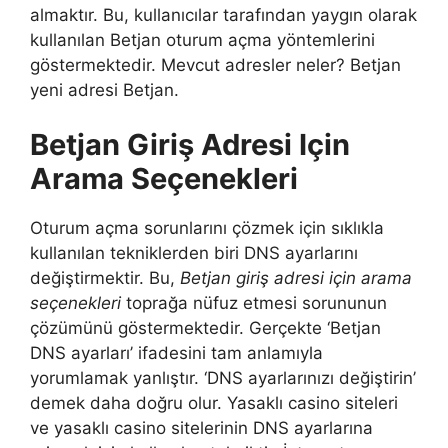
almaktır. Bu, kullanıcılar tarafından yaygın olarak
kullanılan Betjan oturum açma yöntemlerini
göstermektedir. Mevcut adresler neler? Betjan
yeni adresi Betjan.
Betjan Giriş Adresi Için
Arama Seçenekleri
Oturum açma sorunlarını çözmek için sıklıkla
kullanılan tekniklerden biri DNS ayarlarını
değiştirmektir. Bu,
Betjan giriş adresi için arama
seçenekleri
toprağa nüfuz etmesi sorununun
çözümünü göstermektedir. Gerçekte ‘Betjan
DNS ayarları’ ifadesini tam anlamıyla
yorumlamak yanlıştır. ‘DNS ayarlarınızı değiştirin’
demek daha doğru olur. Yasaklı casino siteleri
ve yasaklı casino sitelerinin DNS ayarlarına