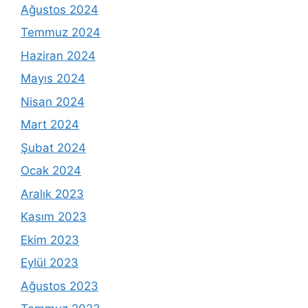
Ağustos 2024
Temmuz 2024
Haziran 2024
Mayıs 2024
Nisan 2024
Mart 2024
Şubat 2024
Ocak 2024
Aralık 2023
Kasım 2023
Ekim 2023
Eylül 2023
Ağustos 2023