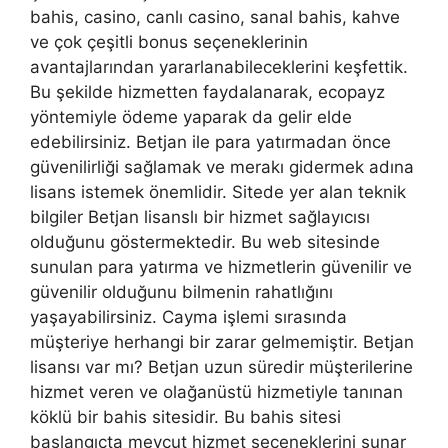
bahis, casino, canlı casino, sanal bahis, kahve
ve çok çeşitli bonus seçeneklerinin
avantajlarından yararlanabileceklerini keşfettik.
Bu şekilde hizmetten faydalanarak, ecopayz
yöntemiyle ödeme yaparak da gelir elde
edebilirsiniz. Betjan ile para yatırmadan önce
güvenilirliği sağlamak ve merakı gidermek adına
lisans istemek önemlidir. Sitede yer alan teknik
bilgiler Betjan lisanslı bir hizmet sağlayıcısı
olduğunu göstermektedir. Bu web sitesinde
sunulan para yatırma ve hizmetlerin güvenilir ve
güvenilir olduğunu bilmenin rahatlığını
yaşayabilirsiniz. Cayma işlemi sırasında
müşteriye herhangi bir zarar gelmemiştir. Betjan
lisansı var mı? Betjan uzun süredir müşterilerine
hizmet veren ve olağanüstü hizmetiyle tanınan
köklü bir bahis sitesidir. Bu bahis sitesi
başlangıçta mevcut hizmet seçeneklerini sunar