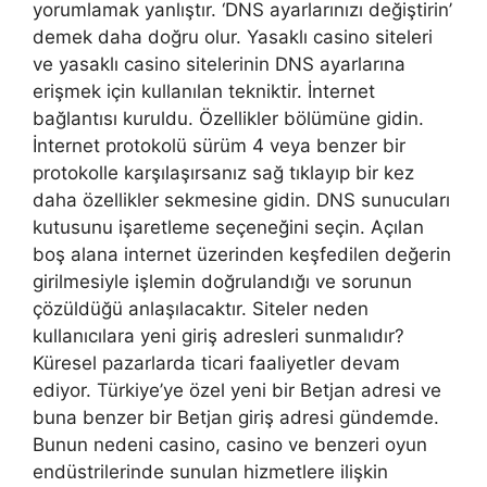
yorumlamak yanlıştır. ‘DNS ayarlarınızı değiştirin’
demek daha doğru olur. Yasaklı casino siteleri
ve yasaklı casino sitelerinin DNS ayarlarına
erişmek için kullanılan tekniktir. İnternet
bağlantısı kuruldu. Özellikler bölümüne gidin.
İnternet protokolü sürüm 4 veya benzer bir
protokolle karşılaşırsanız sağ tıklayıp bir kez
daha özellikler sekmesine gidin. DNS sunucuları
kutusunu işaretleme seçeneğini seçin. Açılan
boş alana internet üzerinden keşfedilen değerin
girilmesiyle işlemin doğrulandığı ve sorunun
çözüldüğü anlaşılacaktır. Siteler neden
kullanıcılara yeni giriş adresleri sunmalıdır?
Küresel pazarlarda ticari faaliyetler devam
ediyor. Türkiye’ye özel yeni bir Betjan adresi ve
buna benzer bir Betjan giriş adresi gündemde.
Bunun nedeni casino, casino ve benzeri oyun
endüstrilerinde sunulan hizmetlere ilişkin