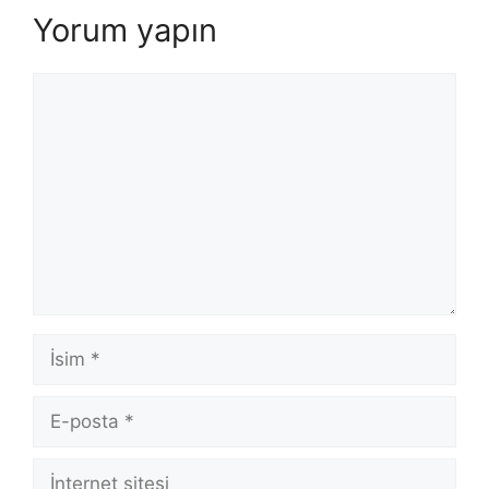
Yorum yapın
Yorum
İsim
E-
posta
İnternet