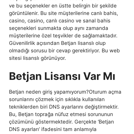
ve bu seçenekler en üstte belirgin bir şekilde
görüntülenir. Bu site müşterilerine canlı bahis,
casino, casino, canlı casino ve sanal bahis
seçenekleri sunmakta olup aynı zamanda
müşterilerine özel teşvikler de sağlamaktadır.
Güvenilirlik açısından Betjan lisanslı olup
olmadığı sorusu bir cevap gerektiriyor. Bu web
sitesi lisanslı görünüyor.
Betjan Lisansı Var Mı
Betjan neden giriş yapamıyorum?Oturum açma
sorunlarını çözmek için sıklıkla kullanılan
tekniklerden biri DNS ayarlarını değiştirmektir.
Bu, Betjan toprağa nüfuz etmesi sorununun
çözümünü göstermektedir. Gerçekte ‘Betjan
DNS ayarları’ ifadesini tam anlamıyla