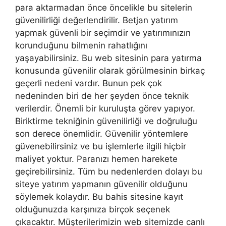
para aktarmadan önce öncelikle bu sitelerin
güvenilirliği değerlendirilir. Betjan yatırım
yapmak güvenli bir seçimdir ve yatırımınızın
korunduğunu bilmenin rahatlığını
yaşayabilirsiniz. Bu web sitesinin para yatırma
konusunda güvenilir olarak görülmesinin birkaç
geçerli nedeni vardır. Bunun pek çok
nedeninden biri de her şeyden önce teknik
verilerdir. Önemli bir kuruluşta görev yapıyor.
Biriktirme tekniğinin güvenilirliği ve doğruluğu
son derece önemlidir. Güvenilir yöntemlere
güvenebilirsiniz ve bu işlemlerle ilgili hiçbir
maliyet yoktur. Paranızı hemen harekete
geçirebilirsiniz. Tüm bu nedenlerden dolayı bu
siteye yatırım yapmanın güvenilir olduğunu
söylemek kolaydır. Bu bahis sitesine kayıt
olduğunuzda karşınıza birçok seçenek
çıkacaktır. Müşterilerimizin web sitemizde canlı