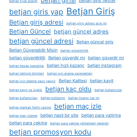
betjan giris twitter
betjan fiyat aralığı
Betjan Giriş
betjan giris yap
Betjan giriş adresi
betjan giriş adresi açık mı
Betjan Güncel
betjan güncel adres
betjan güncel adresi
Betjan güncel giriş
Betjan Güvenebilir Misin
betjan güvenilirlik
betjan güvenilirliği
Betjan güvenilir mi
betjan güvenlir mi
betjan hızlı kazanç
betjan instagram
betjan hesap kapatma
betjan i̇letişim bilgileri
betjan i̇çin arama seçenekleri
Betjan Kalitesi
betjan kayit
betjan i̇çin ödeme nasıl yapılır
betjan kaç oldu
betjan kayıt ve üyelik
betjan kullanıcılar
betjan kullanıcıları
betjan kullanımı
betjan lisansı var mı
betjan maç izle
betjan markalı farklı casino
betjan nasil bir site
betjan para yatirma
betjan maç izleme
betjan para çekme
betjan para çekme yöntemleri nelerdir
betjan promosyon kodu