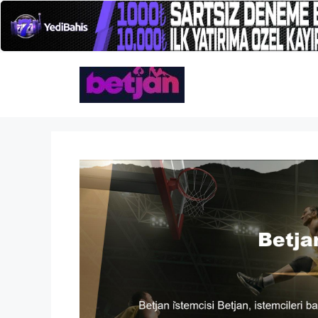
İçeriğe
atla