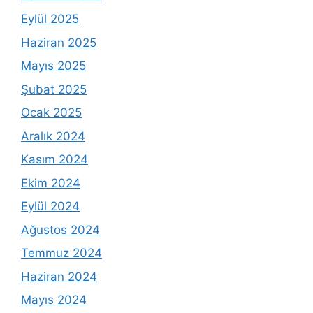
Eylül 2025
Haziran 2025
Mayıs 2025
Şubat 2025
Ocak 2025
Aralık 2024
Kasım 2024
Ekim 2024
Eylül 2024
Ağustos 2024
Temmuz 2024
Haziran 2024
Mayıs 2024