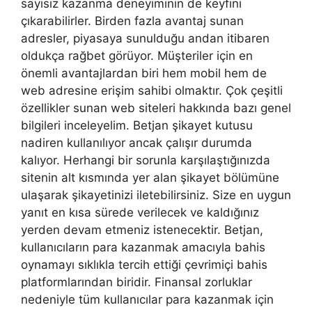
sayısız kazanma deneyiminin de keyfini
çıkarabilirler. Birden fazla avantaj sunan
adresler, piyasaya sunulduğu andan itibaren
oldukça rağbet görüyor. Müşteriler için en
önemli avantajlardan biri hem mobil hem de
web adresine erişim sahibi olmaktır. Çok çeşitli
özellikler sunan web siteleri hakkında bazı genel
bilgileri inceleyelim. Betjan şikayet kutusu
nadiren kullanılıyor ancak çalışır durumda
kalıyor. Herhangi bir sorunla karşılaştığınızda
sitenin alt kısmında yer alan şikayet bölümüne
ulaşarak şikayetinizi iletebilirsiniz. Size en uygun
yanıt en kısa sürede verilecek ve kaldığınız
yerden devam etmeniz istenecektir. Betjan,
kullanıcıların para kazanmak amacıyla bahis
oynamayı sıklıkla tercih ettiği çevrimiçi bahis
platformlarından biridir. Finansal zorluklar
nedeniyle tüm kullanıcılar para kazanmak için