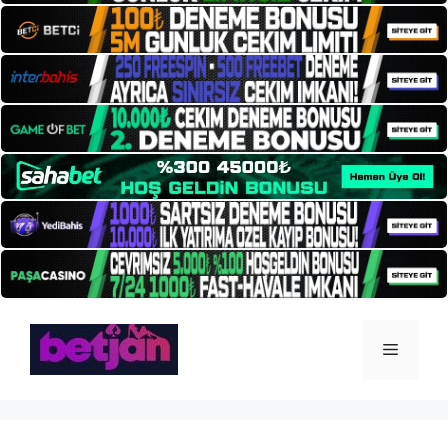
İçeriğe
atla
Menü