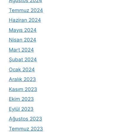
Ağustos 2024
Temmuz 2024
Haziran 2024
Mayıs 2024
Nisan 2024
Mart 2024
Şubat 2024
Ocak 2024
Aralık 2023
Kasım 2023
Ekim 2023
Eylül 2023
Ağustos 2023
Temmuz 2023