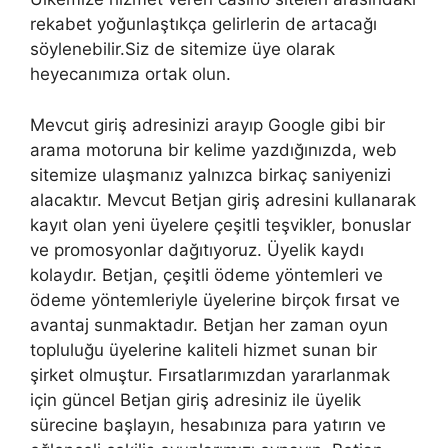
rekabet yoğunlaştıkça gelirlerin de artacağı
söylenebilir.Siz de sitemize üye olarak
heyecanımıza ortak olun.
Mevcut giriş adresinizi arayıp Google gibi bir
arama motoruna bir kelime yazdığınızda, web
sitemize ulaşmanız yalnızca birkaç saniyenizi
alacaktır. Mevcut Betjan giriş adresini kullanarak
kayıt olan yeni üyelere çeşitli teşvikler, bonuslar
ve promosyonlar dağıtıyoruz. Üyelik kaydı
kolaydır. Betjan, çeşitli ödeme yöntemleri ve
ödeme yöntemleriyle üyelerine birçok fırsat ve
avantaj sunmaktadır. Betjan her zaman oyun
topluluğu üyelerine kaliteli hizmet sunan bir
şirket olmuştur. Fırsatlarımızdan yararlanmak
için güncel Betjan giriş adresiniz ile üyelik
sürecine başlayın, hesabınıza para yatırın ve