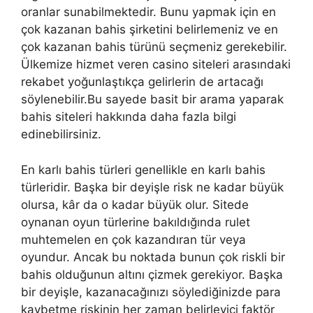
oranlar sunabilmektedir. Bunu yapmak için en
çok kazanan bahis şirketini belirlemeniz ve en
çok kazanan bahis türünü seçmeniz gerekebilir.
Ülkemize hizmet veren casino siteleri arasındaki
rekabet yoğunlaştıkça gelirlerin de artacağı
söylenebilir.Bu sayede basit bir arama yaparak
bahis siteleri hakkında daha fazla bilgi
edinebilirsiniz.
En karlı bahis türleri genellikle en karlı bahis
türleridir. Başka bir deyişle risk ne kadar büyük
olursa, kâr da o kadar büyük olur. Sitede
oynanan oyun türlerine bakıldığında rulet
muhtemelen en çok kazandıran tür veya
oyundur. Ancak bu noktada bunun çok riskli bir
bahis olduğunun altını çizmek gerekiyor. Başka
bir deyişle, kazanacağınızı söylediğinizde para
kaybetme riskinin her zaman belirleyici faktör