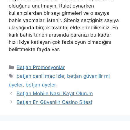
olduğunu unutmayın. Rulet oynarken
kullanıcılardan bir sayı girmeleri ve o sayıya
bahis yapmaları istenir. Siteniz seçtiğiniz sayıya
ulaştığında birçok avantaj elde edebilirsiniz. En
karlı bahis türleri arasında paranızı bu kadar
hızlı ikiye katlayan çok fazla oyun olmadığını
belirtmekte fayda var.
Kategoriler
Betjan Promosyonlar
Etiketler
betjan canli maç izle
,
betjan güvenilir mi
üyeler
,
betjan üyeler
Yazı
Betjan Mobile Nasıl Kayıt Olurum
dolaşımı
Betjan En Güvenilir Casino Sitesi