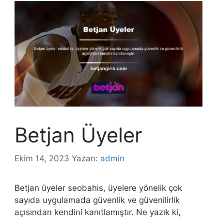
Betjan Üyeler
Ekim 14, 2023
Yazarı:
admin
Betjan üyeler seobahis, üyelere yönelik çok
sayıda uygulamada güvenlik ve güvenilirlik
açısından kendini kanıtlamıştır. Ne yazık ki,