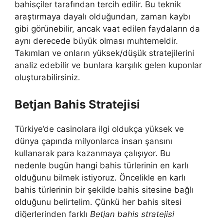
bahisçiler tarafından tercih edilir. Bu teknik
araştırmaya dayalı olduğundan, zaman kaybı
gibi görünebilir, ancak vaat edilen faydaların da
aynı derecede büyük olması muhtemeldir.
Takımları ve onların yüksek/düşük stratejilerini
analiz edebilir ve bunlara karşılık gelen kuponlar
oluşturabilirsiniz.
Betjan Bahis Stratejisi
Türkiye’de casinolara ilgi oldukça yüksek ve
dünya çapında milyonlarca insan şansını
kullanarak para kazanmaya çalışıyor. Bu
nedenle bugün hangi bahis türlerinin en karlı
olduğunu bilmek istiyoruz. Öncelikle en karlı
bahis türlerinin bir şekilde bahis sitesine bağlı
olduğunu belirtelim. Çünkü her bahis sitesi
diğerlerinden farklı
Betjan bahis stratejisi