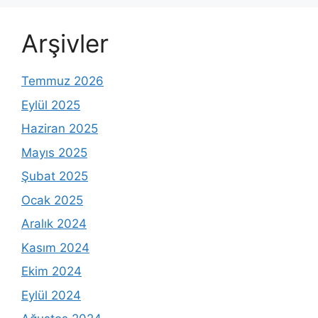
Arşivler
Temmuz 2026
Eylül 2025
Haziran 2025
Mayıs 2025
Şubat 2025
Ocak 2025
Aralık 2024
Kasım 2024
Ekim 2024
Eylül 2024