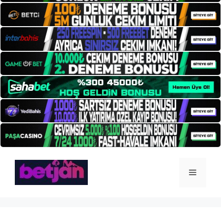
İçeriğe
atla
Menü