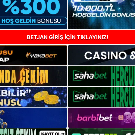
BETJAN GİRİŞ İÇİN TIKLAYINIZ!