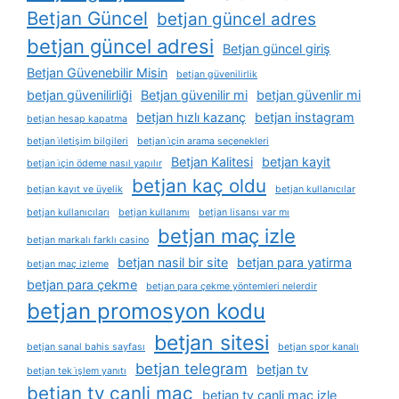
Betjan Güncel
betjan güncel adres
betjan güncel adresi
Betjan güncel giriş
Betjan Güvenebilir Misin
betjan güvenilirlik
betjan güvenilirliği
Betjan güvenilir mi
betjan güvenlir mi
betjan hızlı kazanç
betjan instagram
betjan hesap kapatma
betjan i̇letişim bilgileri
betjan i̇çin arama seçenekleri
Betjan Kalitesi
betjan kayit
betjan i̇çin ödeme nasıl yapılır
betjan kaç oldu
betjan kayıt ve üyelik
betjan kullanıcılar
betjan kullanıcıları
betjan kullanımı
betjan lisansı var mı
betjan maç izle
betjan markalı farklı casino
betjan nasil bir site
betjan para yatirma
betjan maç izleme
betjan para çekme
betjan para çekme yöntemleri nelerdir
betjan promosyon kodu
betjan sitesi
betjan sanal bahis sayfası
betjan spor kanalı
betjan telegram
betjan tv
betjan tek i̇şlem yanıtı
betjan tv canli maç
betjan tv canli maç izle