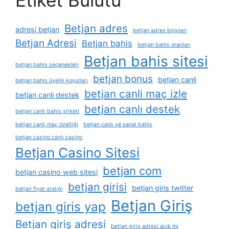
Etiket Bulutu
Betjan adres
adresi betjan
betjan adres bilgileri
Betjan Adresi
Betjan bahis
betjan bahis oranları
Betjan bahis sitesi
betjan bahis seçenekleri
betjan bonus
betjan canli
betjan bahis üyelik koşulları
betjan canli maç izle
betjan canli destek
betjan canlı destek
betjan canlı bahis şirketi
betjan canlı maç özelliği
betjan canlı ve sanal bahis
betjan casino canlı casino
Betjan Casino Sitesi
betjan com
betjan casino web sitesi
betjan girisi
betjan giris twitter
betjan fiyat aralığı
Betjan Giriş
betjan giris yap
Betjan giriş adresi
betjan giriş adresi açık mı