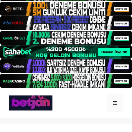
İçeriğe
atla
Menü