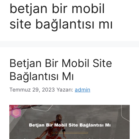
betjan bir mobil
site bağlantısı mı
Betjan Bir Mobil Site
Bağlantısı Mı
Temmuz 29, 2023
Yazarı:
admin