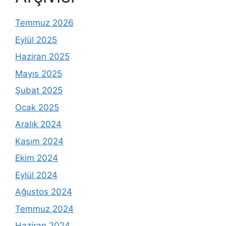
Temmuz 2026
Eylül 2025
Haziran 2025
Mayıs 2025
Şubat 2025
Ocak 2025
Aralık 2024
Kasım 2024
Ekim 2024
Eylül 2024
Ağustos 2024
Temmuz 2024
Haziran 2024