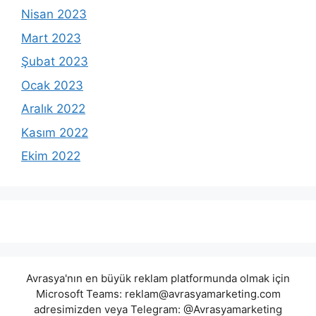
Nisan 2023
Mart 2023
Şubat 2023
Ocak 2023
Aralık 2022
Kasım 2022
Ekim 2022
Avrasya'nın en büyük reklam platformunda olmak için
Microsoft Teams:
reklam@avrasyamarketing.com
adresimizden veya Telegram: @Avrasyamarketing