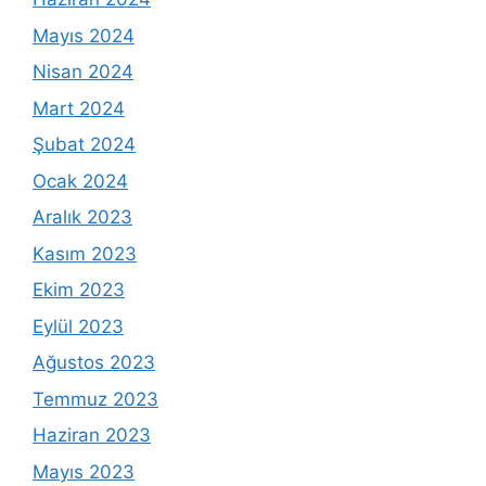
Mayıs 2024
Nisan 2024
Mart 2024
Şubat 2024
Ocak 2024
Aralık 2023
Kasım 2023
Ekim 2023
Eylül 2023
Ağustos 2023
Temmuz 2023
Haziran 2023
Mayıs 2023