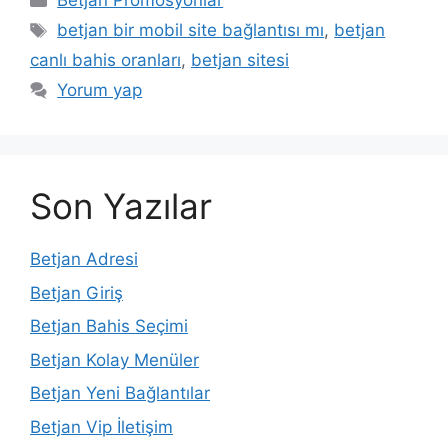
Betjan Promosyonlar
Etiketler
betjan bir mobil site bağlantısı mı
,
betjan
canlı bahis oranları
,
betjan sitesi
Yorum yap
Son Yazılar
Betjan Adresi
Betjan Giriş
Betjan Bahis Seçimi
Betjan Kolay Menüler
Betjan Yeni Bağlantılar
Betjan Vip İletişim