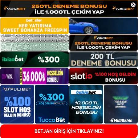
×
BETJAN GİRİŞ İÇİN TIKLAYINIZ!