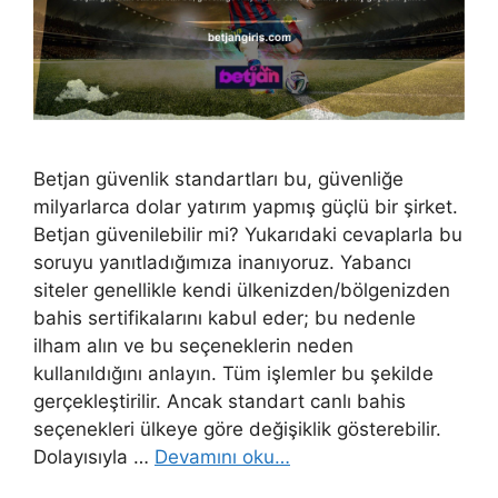
Betjan güvenlik standartları bu, güvenliğe
milyarlarca dolar yatırım yapmış güçlü bir şirket.
Betjan güvenilebilir mi? Yukarıdaki cevaplarla bu
soruyu yanıtladığımıza inanıyoruz. Yabancı
siteler genellikle kendi ülkenizden/bölgenizden
bahis sertifikalarını kabul eder; bu nedenle
ilham alın ve bu seçeneklerin neden
kullanıldığını anlayın. Tüm işlemler bu şekilde
gerçekleştirilir. Ancak standart canlı bahis
seçenekleri ülkeye göre değişiklik gösterebilir.
Dolayısıyla …
Devamını oku…