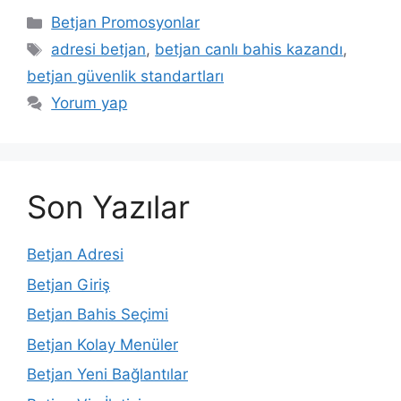
Kategoriler
Betjan Promosyonlar
Etiketler
adresi betjan
,
betjan canlı bahis kazandı
,
betjan güvenlik standartları
Yorum yap
Son Yazılar
Betjan Adresi
Betjan Giriş
Betjan Bahis Seçimi
Betjan Kolay Menüler
Betjan Yeni Bağlantılar