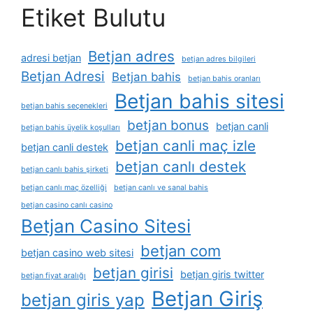
Etiket Bulutu
Betjan adres
adresi betjan
betjan adres bilgileri
Betjan Adresi
Betjan bahis
betjan bahis oranları
Betjan bahis sitesi
betjan bahis seçenekleri
betjan bonus
betjan canli
betjan bahis üyelik koşulları
betjan canli maç izle
betjan canli destek
betjan canlı destek
betjan canlı bahis şirketi
betjan canlı maç özelliği
betjan canlı ve sanal bahis
betjan casino canlı casino
Betjan Casino Sitesi
betjan com
betjan casino web sitesi
betjan girisi
betjan giris twitter
betjan fiyat aralığı
Betjan Giriş
betjan giris yap