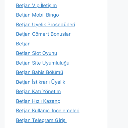
Betjan Vip İletişim
Betjan Mobil Bingo
Betjan Üyelik Prosedürleri
Betjan Cömert Bonuslar
Betjan
Betjan Slot Oyunu
Betjan Site Uyumluluğu
Betjan Bahis Bölümü
Betjan İstikrarlı Üyelik
Betjan Katı Yönetim
Betjan Hızlı Kazanç
Betjan Kullanıcı İncelemeleri
Betjan Telegram Girişi