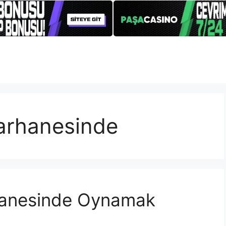
marhanesinde
hanesinde Oynamak