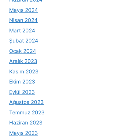
Mayıs 2024
Nisan 2024
Mart 2024
Şubat 2024
Ocak 2024
Aralık 2023
Kasım 2023
Ekim 2023
Eylül 2023
Ağustos 2023
Temmuz 2023
Haziran 2023
Mayıs 2023