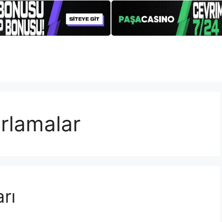
ırlamalar
rı