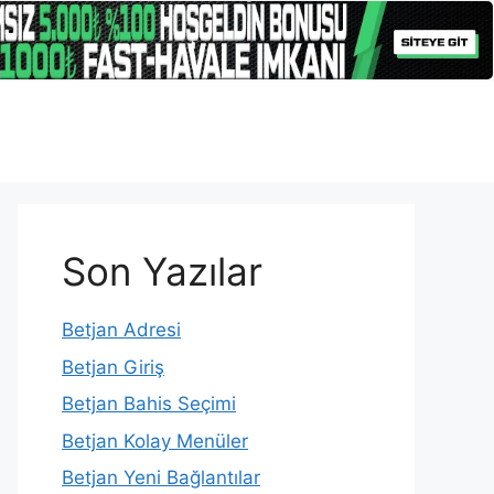
Son Yazılar
Betjan Adresi
Betjan Giriş
Betjan Bahis Seçimi
Betjan Kolay Menüler
Betjan Yeni Bağlantılar