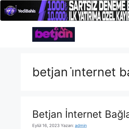
İçeriğe
atla
betjan i̇nternet b
Betjan İnternet Bağl
Eylül 16, 2023
Yazarı:
admin