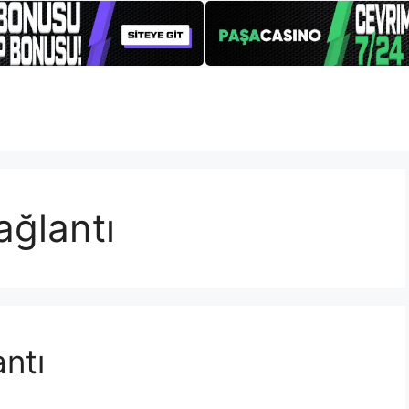
ağlantı
antı