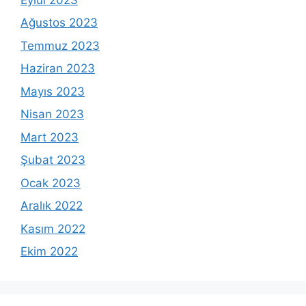
Ağustos 2023
Temmuz 2023
Haziran 2023
Mayıs 2023
Nisan 2023
Mart 2023
Şubat 2023
Ocak 2023
Aralık 2022
Kasım 2022
Ekim 2022