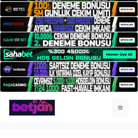
İçeriğe
atla
Menü