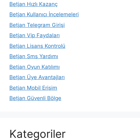
Betjan Hızlı Kazanç
Betjan Kullanıcı İncelemeleri
Betjan Telegram Girişi
Betjan Vip Faydaları
Betjan Lisans Kontrolü
Betjan Sms Yardımı
Betjan Oyun Katılımı
Betjan Üye Avantajları
Betjan Mobil Erişim
Betjan Güvenli Bölge
Kategoriler