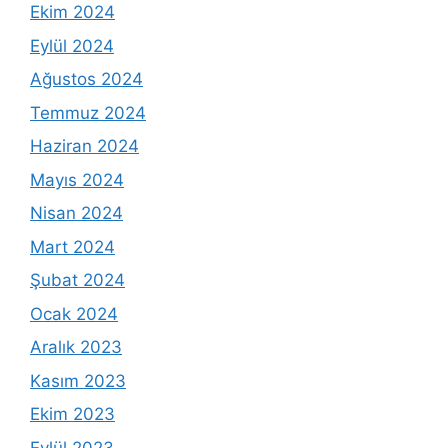
Ekim 2024
Eylül 2024
Ağustos 2024
Temmuz 2024
Haziran 2024
Mayıs 2024
Nisan 2024
Mart 2024
Şubat 2024
Ocak 2024
Aralık 2023
Kasım 2023
Ekim 2023
Eylül 2023