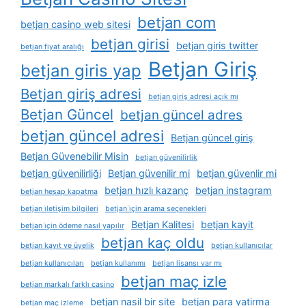
betjan com
betjan casino web sitesi
betjan girisi
betjan giris twitter
betjan fiyat aralığı
Betjan Giriş
betjan giris yap
Betjan giriş adresi
betjan giriş adresi açık mı
Betjan Güncel
betjan güncel adres
betjan güncel adresi
Betjan güncel giriş
Betjan Güvenebilir Misin
betjan güvenilirlik
betjan güvenilirliği
Betjan güvenilir mi
betjan güvenlir mi
betjan hızlı kazanç
betjan instagram
betjan hesap kapatma
betjan i̇letişim bilgileri
betjan i̇çin arama seçenekleri
Betjan Kalitesi
betjan kayit
betjan i̇çin ödeme nasıl yapılır
betjan kaç oldu
betjan kayıt ve üyelik
betjan kullanıcılar
betjan kullanıcıları
betjan kullanımı
betjan lisansı var mı
betjan maç izle
betjan markalı farklı casino
betjan nasil bir site
betjan para yatirma
betjan maç izleme