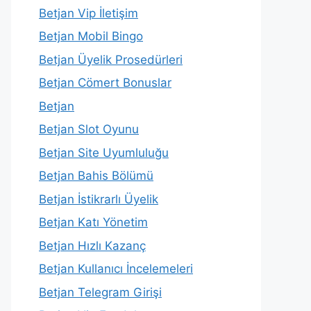
Betjan Vip İletişim
Betjan Mobil Bingo
Betjan Üyelik Prosedürleri
Betjan Cömert Bonuslar
Betjan
Betjan Slot Oyunu
Betjan Site Uyumluluğu
Betjan Bahis Bölümü
Betjan İstikrarlı Üyelik
Betjan Katı Yönetim
Betjan Hızlı Kazanç
Betjan Kullanıcı İncelemeleri
Betjan Telegram Girişi