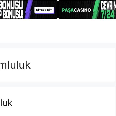
mluluk
luk