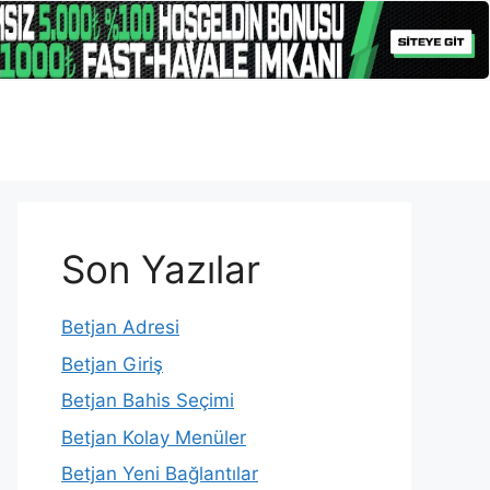
Son Yazılar
Betjan Adresi
Betjan Giriş
Betjan Bahis Seçimi
Betjan Kolay Menüler
Betjan Yeni Bağlantılar