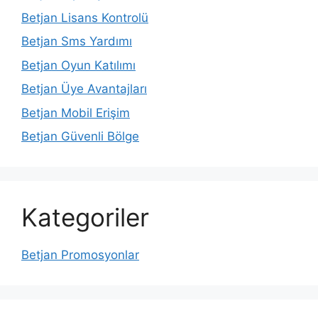
Betjan Lisans Kontrolü
Betjan Sms Yardımı
Betjan Oyun Katılımı
Betjan Üye Avantajları
Betjan Mobil Erişim
Betjan Güvenli Bölge
Kategoriler
Betjan Promosyonlar