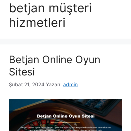
betjan müşteri
hizmetleri
Betjan Online Oyun
Sitesi
Şubat 21, 2024
Yazarı:
admin