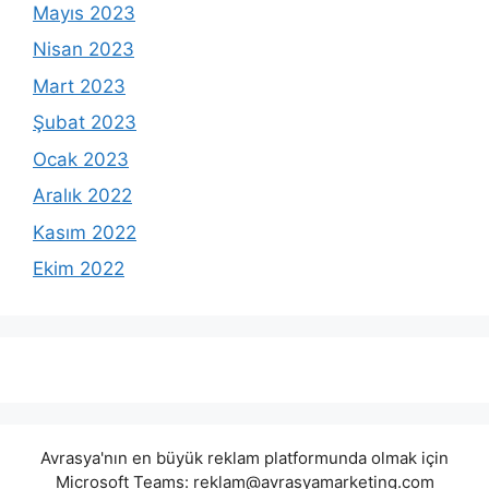
Mayıs 2023
Nisan 2023
Mart 2023
Şubat 2023
Ocak 2023
Aralık 2022
Kasım 2022
Ekim 2022
Avrasya'nın en büyük reklam platformunda olmak için
Microsoft Teams:
reklam@avrasyamarketing.com