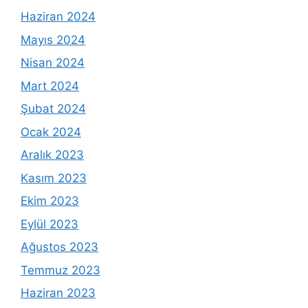
Haziran 2024
Mayıs 2024
Nisan 2024
Mart 2024
Şubat 2024
Ocak 2024
Aralık 2023
Kasım 2023
Ekim 2023
Eylül 2023
Ağustos 2023
Temmuz 2023
Haziran 2023