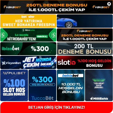
×
BETJAN GİRİŞ İÇİN TIKLAYINIZ!