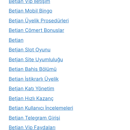
Betjan Vip İletişim
Betjan Mobil Bingo
Betjan Üyelik Prosedürleri
Betjan Cömert Bonuslar
Betjan
Betjan Slot Oyunu
Betjan Site Uyumluluğu
Betjan Bahis Bölümü
Betjan İstikrarlı Üyelik
Betjan Katı Yönetim
Betjan Hızlı Kazanç
Betjan Kullanıcı İncelemeleri
Betjan Telegram Girişi
Betjan Vip Faydaları