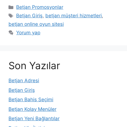
Kategoriler
Betjan Promosyonlar
Etiketler
Betjan Giriş
,
betjan müşteri hizmetleri
,
betjan online oyun sitesi
Yorum yap
Son Yazılar
Betjan Adresi
Betjan Giriş
Betjan Bahis Seçimi
Betjan Kolay Menüler
Betjan Yeni Bağlantılar