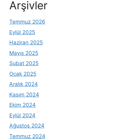
Arşivler
Temmuz 2026
Eylül 2025
Haziran 2025
Mayıs 2025
Şubat 2025
Ocak 2025
Aralık 2024
Kasım 2024
Ekim 2024
Eylül 2024
Ağustos 2024
Temmuz 2024