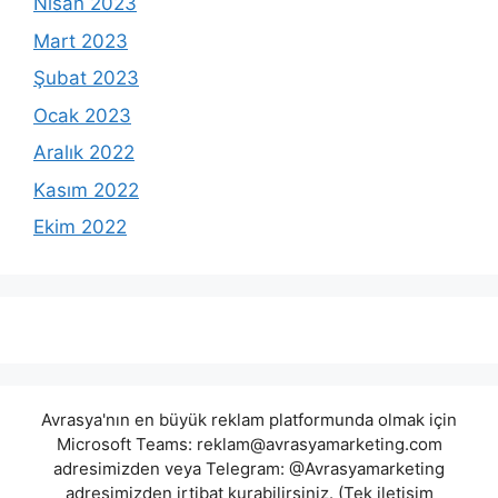
Nisan 2023
Mart 2023
Şubat 2023
Ocak 2023
Aralık 2022
Kasım 2022
Ekim 2022
Avrasya'nın en büyük reklam platformunda olmak için
Microsoft Teams:
reklam@avrasyamarketing.com
adresimizden veya Telegram: @Avrasyamarketing
adresimizden irtibat kurabilirsiniz. (Tek iletişim