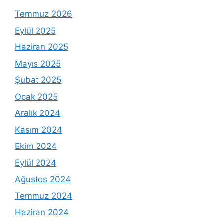
Temmuz 2026
Eylül 2025
Haziran 2025
Mayıs 2025
Şubat 2025
Ocak 2025
Aralık 2024
Kasım 2024
Ekim 2024
Eylül 2024
Ağustos 2024
Temmuz 2024
Haziran 2024