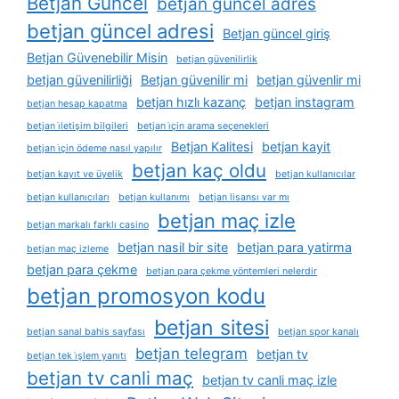
Betjan Güncel
betjan güncel adres
betjan güncel adresi
Betjan güncel giriş
Betjan Güvenebilir Misin
betjan güvenilirlik
betjan güvenilirliği
Betjan güvenilir mi
betjan güvenlir mi
betjan hızlı kazanç
betjan instagram
betjan hesap kapatma
betjan i̇letişim bilgileri
betjan i̇çin arama seçenekleri
Betjan Kalitesi
betjan kayit
betjan i̇çin ödeme nasıl yapılır
betjan kaç oldu
betjan kayıt ve üyelik
betjan kullanıcılar
betjan kullanıcıları
betjan kullanımı
betjan lisansı var mı
betjan maç izle
betjan markalı farklı casino
betjan nasil bir site
betjan para yatirma
betjan maç izleme
betjan para çekme
betjan para çekme yöntemleri nelerdir
betjan promosyon kodu
betjan sitesi
betjan sanal bahis sayfası
betjan spor kanalı
betjan telegram
betjan tv
betjan tek i̇şlem yanıtı
betjan tv canli maç
betjan tv canli maç izle