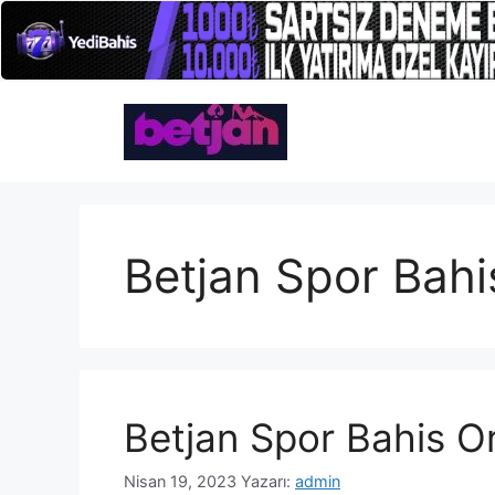
İçeriğe
atla
Betjan Spor Bahi
Betjan Spor Bahis O
Nisan 19, 2023
Yazarı:
admin