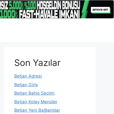
Son Yazılar
Betjan Adresi
Betjan Giriş
Betjan Bahis Seçimi
Betjan Kolay Menüler
Betjan Yeni Bağlantılar