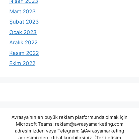
Nisan 2023
Mart 2023
Şubat 2023
Ocak 2023
Aralık 2022
Kasım 2022
Ekim 2022
Avrasya'nın en büyük reklam platformunda olmak için
Microsoft Teams:
reklam@avrasyamarketing.com
adresimizden veya Telegram: @Avrasyamarketing
adresimizden irtibat kurabilirsiniz. (Tek iletişim