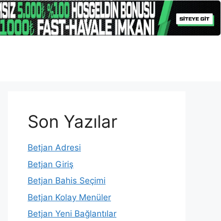
Son Yazılar
Betjan Adresi
Betjan Giriş
Betjan Bahis Seçimi
Betjan Kolay Menüler
Betjan Yeni Bağlantılar