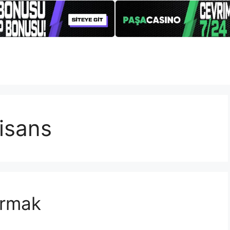
lisans
urmak