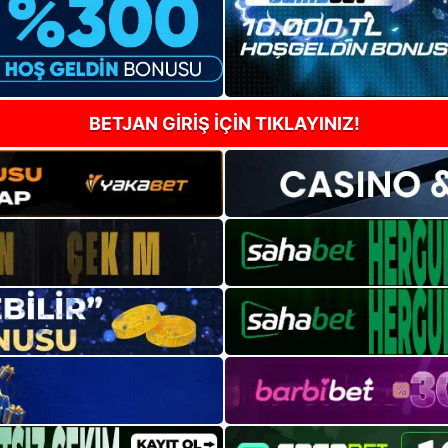
BETJAN GİRİŞ İÇİN TIKLAYINIZ!