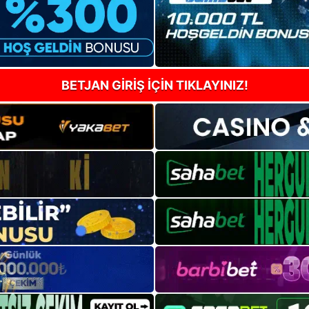
BETJAN GİRİŞ İÇİN TIKLAYINIZ!