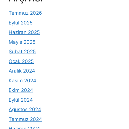
Temmuz 2026
Eylül 2025
Haziran 2025
Mayıs 2025
Şubat 2025
Ocak 2025
Aralık 2024
Kasım 2024
Ekim 2024
Eylül 2024
Ağustos 2024
Temmuz 2024
Haziran 2024