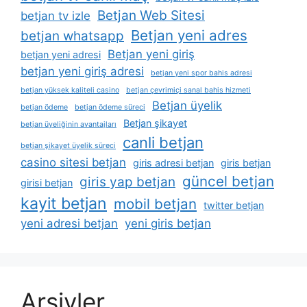
Betjan Web Sitesi
betjan tv izle
Betjan yeni adres
betjan whatsapp
Betjan yeni giriş
betjan yeni adresi
betjan yeni giriş adresi
betjan yeni spor bahis adresi
betjan yüksek kaliteli casino
betjan çevrimiçi sanal bahis hizmeti
Betjan üyelik
betjan ödeme
betjan ödeme süreci
Betjan şikayet
betjan üyeliğinin avantajları
canli betjan
betjan şikayet üyelik süreci
casino sitesi betjan
giris adresi betjan
giris betjan
güncel betjan
giris yap betjan
girisi betjan
kayit betjan
mobil betjan
twitter betjan
yeni adresi betjan
yeni giris betjan
Arşivler