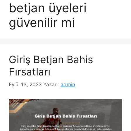
betjan üyeleri
güvenilir mi
Giriş Betjan Bahis
Fırsatları
Eylül 13, 2023
Yazarı:
admin