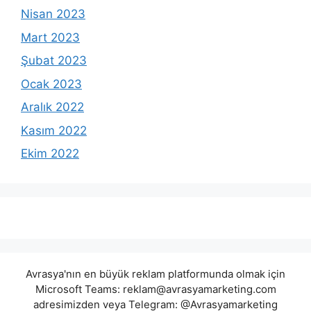
Nisan 2023
Mart 2023
Şubat 2023
Ocak 2023
Aralık 2022
Kasım 2022
Ekim 2022
Avrasya'nın en büyük reklam platformunda olmak için
Microsoft Teams:
reklam@avrasyamarketing.com
adresimizden veya Telegram: @Avrasyamarketing