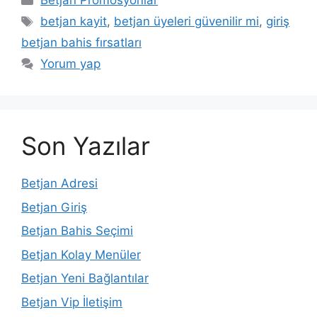
Betjan Promosyonlar
Etiketler
betjan kayit
,
betjan üyeleri güvenilir mi
,
giriş
betjan bahis fırsatları
Yorum yap
Son Yazılar
Betjan Adresi
Betjan Giriş
Betjan Bahis Seçimi
Betjan Kolay Menüler
Betjan Yeni Bağlantılar
Betjan Vip İletişim