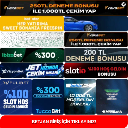
×
BETJAN GİRİŞ İÇİN TIKLAYINIZ!