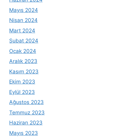
Mayıs 2024
Nisan 2024
Mart 2024
Şubat 2024
Ocak 2024
Aralık 2023
Kasım 2023
Ekim 2023
Eylül 2023
Ağustos 2023
Temmuz 2023
Haziran 2023
Mayıs 2023