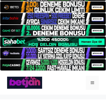
İçeriğe
atla
Menü