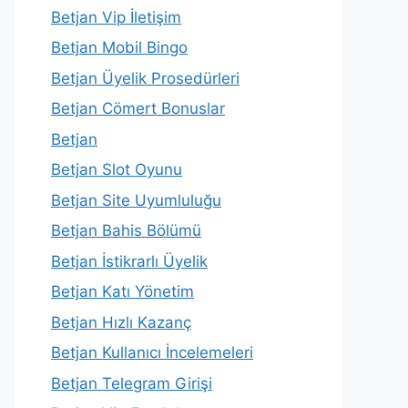
Betjan Vip İletişim
Betjan Mobil Bingo
Betjan Üyelik Prosedürleri
Betjan Cömert Bonuslar
Betjan
Betjan Slot Oyunu
Betjan Site Uyumluluğu
Betjan Bahis Bölümü
Betjan İstikrarlı Üyelik
Betjan Katı Yönetim
Betjan Hızlı Kazanç
Betjan Kullanıcı İncelemeleri
Betjan Telegram Girişi