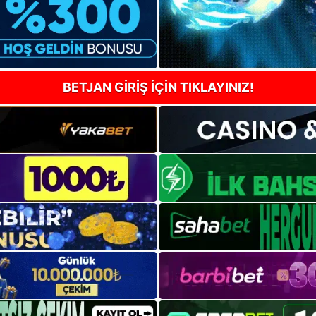
BETJAN GİRİŞ İÇİN TIKLAYINIZ!