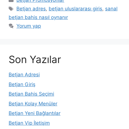
Betjan Promosyonlar
Etiketler
Betjan adres
,
betjan uluslararası giriş
,
sanal
betjan bahis nasıl oynanır
Yorum yap
Son Yazılar
Betjan Adresi
Betjan Giriş
Betjan Bahis Seçimi
Betjan Kolay Menüler
Betjan Yeni Bağlantılar
Betjan Vip İletişim