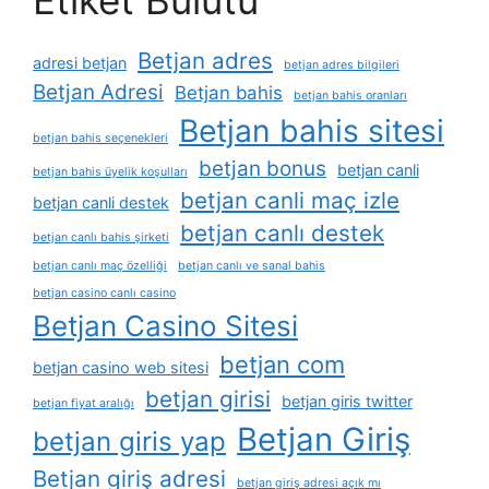
Etiket Bulutu
Betjan adres
adresi betjan
betjan adres bilgileri
Betjan Adresi
Betjan bahis
betjan bahis oranları
Betjan bahis sitesi
betjan bahis seçenekleri
betjan bonus
betjan canli
betjan bahis üyelik koşulları
betjan canli maç izle
betjan canli destek
betjan canlı destek
betjan canlı bahis şirketi
betjan canlı maç özelliği
betjan canlı ve sanal bahis
betjan casino canlı casino
Betjan Casino Sitesi
betjan com
betjan casino web sitesi
betjan girisi
betjan giris twitter
betjan fiyat aralığı
Betjan Giriş
betjan giris yap
Betjan giriş adresi
betjan giriş adresi açık mı