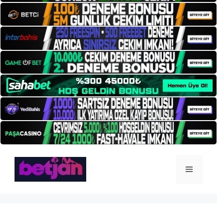
İçeriğe
atla
Menü