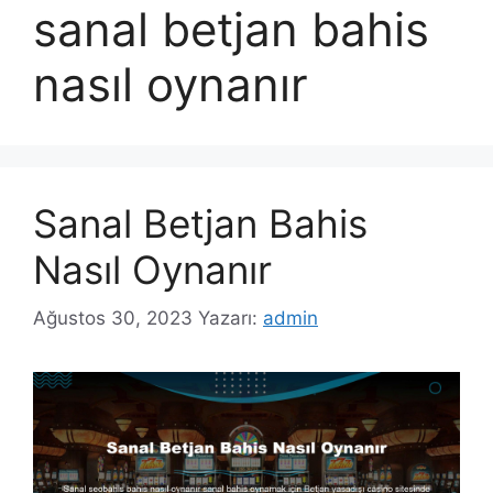
sanal betjan bahis
nasıl oynanır
Sanal Betjan Bahis
Nasıl Oynanır
Ağustos 30, 2023
Yazarı:
admin