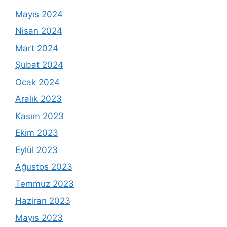
Mayıs 2024
Nisan 2024
Mart 2024
Şubat 2024
Ocak 2024
Aralık 2023
Kasım 2023
Ekim 2023
Eylül 2023
Ağustos 2023
Temmuz 2023
Haziran 2023
Mayıs 2023