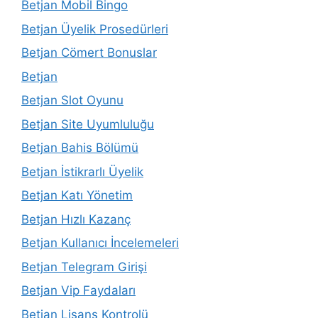
Betjan Mobil Bingo
Betjan Üyelik Prosedürleri
Betjan Cömert Bonuslar
Betjan
Betjan Slot Oyunu
Betjan Site Uyumluluğu
Betjan Bahis Bölümü
Betjan İstikrarlı Üyelik
Betjan Katı Yönetim
Betjan Hızlı Kazanç
Betjan Kullanıcı İncelemeleri
Betjan Telegram Girişi
Betjan Vip Faydaları
Betjan Lisans Kontrolü