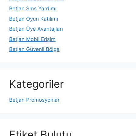
Betjan Sms Yardımı
Betjan Oyun Katılımı
Betjan Üye Avantajları
Betjan Mobil Erişim
Betjan Güvenli Bölge
Kategoriler
Betjan Promosyonlar
Etiket Bulutu