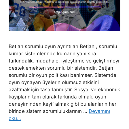
Betjan sorumlu oyun ayrıntıları Betjan , sorumlu
kumar sistemlerinde kumarın yanı sıra
farkındalık, müdahale, iyileştirme ve geliştirmeyi
desteklemekten sorumlu bir sistemdir. Betjan
sorumlu bir oyun politikası benimser. Sistemde
oyun oynayan üyelerin olumsuz etkisini
azaltmak için tasarlanmıştır. Sosyal ve ekonomik
kayıpların tam olarak farkında olmak, oyun
deneyiminden keyif almak gibi bu alanların her
birinde sistem sorumluluklarının …
Devamını
oku…