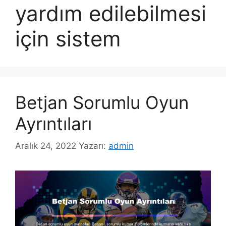
yardım edilebilmesi
için sistem
Betjan Sorumlu Oyun
Ayrıntıları
Aralık 24, 2022
Yazarı:
admin