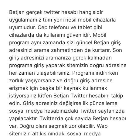
Betjan gerçek twitter hesabı hangisidir
uygulamamız tüm yeni nesil mobil cihazlarla
uyumludur. Cep telefonu ve tablet gibi
cihazlarda da kullanımı güvenlidir. Mobil
program aynı zamanda sizi güncel Betjan giriş
adresinizi arama zahmetinden de kurtarır. Son
giriş adresinizi aramanıza gerek kalmadan
programa giriş yaparak sitemizin doğru adresine
her zaman ulaşabilirsiniz. Programı indirirken
zorluk yaşıyorsanız ve doğru giriş adresine
erişmek için başka bir kaynak kullanmak
istiyorsanız lütfen Betjan Twitter hesabını takip
edin. Giriş adresiniz değişirse ilk güncelleme
sosyal medya hesabınızdaki Twitter sayfanızda
yapılacaktır. Twitter’da çok sayıda Betjan hesabı
var. Doğru olanı seçmek zor olabilir. Web
sitemizin alt kısmındaki sosyal medya