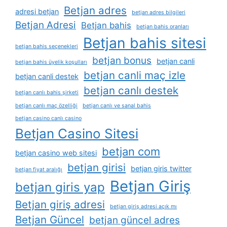
Betjan adres
adresi betjan
betjan adres bilgileri
Betjan Adresi
Betjan bahis
betjan bahis oranları
Betjan bahis sitesi
betjan bahis seçenekleri
betjan bonus
betjan canli
betjan bahis üyelik koşulları
betjan canli maç izle
betjan canli destek
betjan canlı destek
betjan canlı bahis şirketi
betjan canlı maç özelliği
betjan canlı ve sanal bahis
betjan casino canlı casino
Betjan Casino Sitesi
betjan com
betjan casino web sitesi
betjan girisi
betjan giris twitter
betjan fiyat aralığı
Betjan Giriş
betjan giris yap
Betjan giriş adresi
betjan giriş adresi açık mı
Betjan Güncel
betjan güncel adres