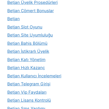
Betjan Üyelik Prosedürleri
Betjan Cömert Bonuslar
Betjan
Betjan Slot Oyunu
Betjan Site Uyumluluğu
Betjan Bahis Bölümü
Betjan İstikrarlı Üyelik
Betjan Katı Yönetim
Betjan Hızlı Kazanç
Betjan Kullanıcı İncelemeleri
Betjan Telegram Girişi
Betjan Vip Faydaları
Betjan Lisans Kontrolü
Betjan Sms Yardımı