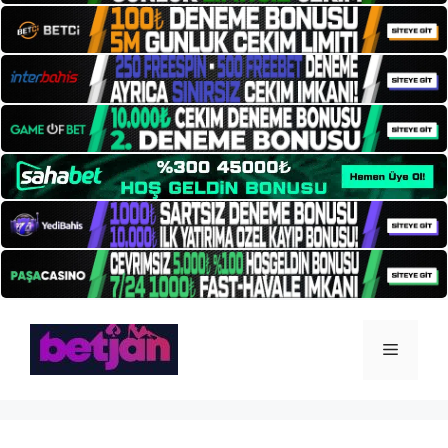
İçeriğe
atla
Menü