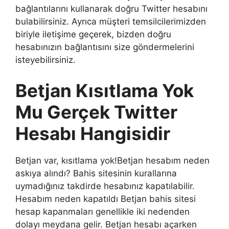
bağlantılarını kullanarak doğru Twitter hesabını
bulabilirsiniz. Ayrıca müşteri temsilcilerimizden
biriyle iletişime geçerek, bizden doğru
hesabınızın bağlantısını size göndermelerini
isteyebilirsiniz.
Betjan Kısıtlama Yok
Mu Gerçek Twitter
Hesabı Hangisidir
Betjan var, kısıtlama yok!Betjan hesabım neden
askıya alındı? Bahis sitesinin kurallarına
uymadığınız takdirde hesabınız kapatılabilir.
Hesabım neden kapatıldı Betjan bahis sitesi
hesap kapanmaları genellikle iki nedenden
dolayı meydana gelir. Betjan hesabı açarken