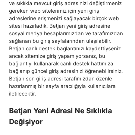
ve sıklıkla mevcut giriş adresinizi değiştirmeniz
gereken web sitelerimiz için yeni giriş
adreslerine erişmenizi sağlayacak birçok web
sitesi hazırladık. Betjan yeni giriş adresine
sosyal medya hesaplarımızdan ve tarafımızdan
sağlanan bu giriş sayfalarından ulaşılabilir.
Betjan canlı destek bağlantınızı kaydettiyseniz
ancak sitemize giriş yapamıyorsanız, bu
bağlantıyı kullanarak canlı destek hattımıza
bağlanıp güncel giriş adresinizi öğrenebilirsiniz.
Betjan son giriş adresi tarafımızdan özenle
hazırlanmış bir sayfa aracılığıyla kullanıcılara
iletilecektir.
Betjan Yeni Adresi Ne Sıklıkla
Değişiyor