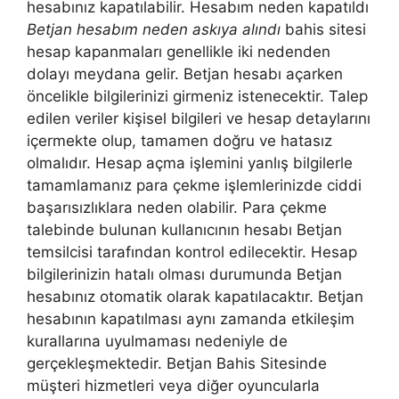
hesabınız kapatılabilir. Hesabım neden kapatıldı
Betjan hesabım neden askıya alındı
bahis sitesi
hesap kapanmaları genellikle iki nedenden
dolayı meydana gelir. Betjan hesabı açarken
öncelikle bilgilerinizi girmeniz istenecektir. Talep
edilen veriler kişisel bilgileri ve hesap detaylarını
içermekte olup, tamamen doğru ve hatasız
olmalıdır. Hesap açma işlemini yanlış bilgilerle
tamamlamanız para çekme işlemlerinizde ciddi
başarısızlıklara neden olabilir. Para çekme
talebinde bulunan kullanıcının hesabı Betjan
temsilcisi tarafından kontrol edilecektir. Hesap
bilgilerinizin hatalı olması durumunda Betjan
hesabınız otomatik olarak kapatılacaktır. Betjan
hesabının kapatılması aynı zamanda etkileşim
kurallarına uyulmaması nedeniyle de
gerçekleşmektedir. Betjan Bahis Sitesinde
müşteri hizmetleri veya diğer oyuncularla