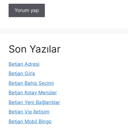
Son Yazılar
Betjan Adresi
Betjan Giriş
Betjan Bahis Seçimi
Betjan Kolay Menüler
Betjan Yeni Bağlantılar
Betjan Vip İletişim
Betjan Mobil Bingo