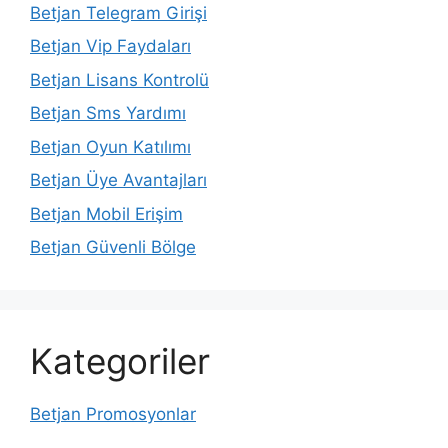
Betjan Telegram Girişi
Betjan Vip Faydaları
Betjan Lisans Kontrolü
Betjan Sms Yardımı
Betjan Oyun Katılımı
Betjan Üye Avantajları
Betjan Mobil Erişim
Betjan Güvenli Bölge
Kategoriler
Betjan Promosyonlar