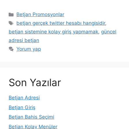
Kategoriler
Betjan Promosyonlar
Etiketler
betjan gerçek twitter hesabı hangisidir
,
betjan sistemine kolay giriş yapmamak
,
güncel
adresi betjan
Yorum yap
Son Yazılar
Betjan Adresi
Betjan Giriş
Betjan Bahis Seçimi
Betjan Kolay Menüler